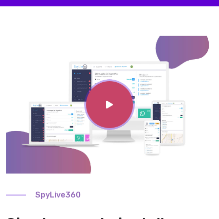
SpyLive360