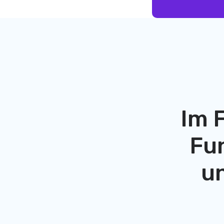
Im 
Fun
u