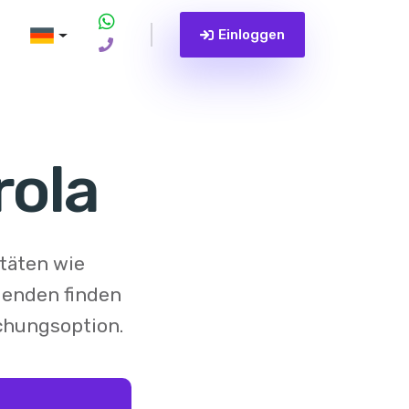
Einloggen
rola
itäten wie
genden finden
chungsoption.