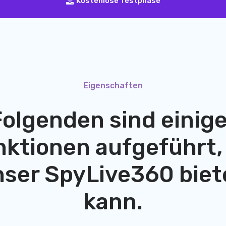
Kostenlose Testphase
Eigenschaften
Folgenden sind einige
ktionen aufgeführt,
nser
SpyLive360
biet
kann.