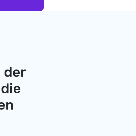
 der
 die
en