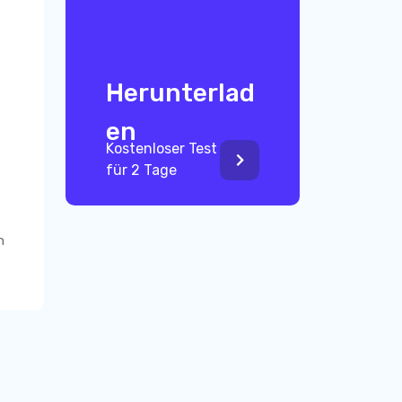
Herunterlad
en
Kostenloser Test
für 2 Tage
n