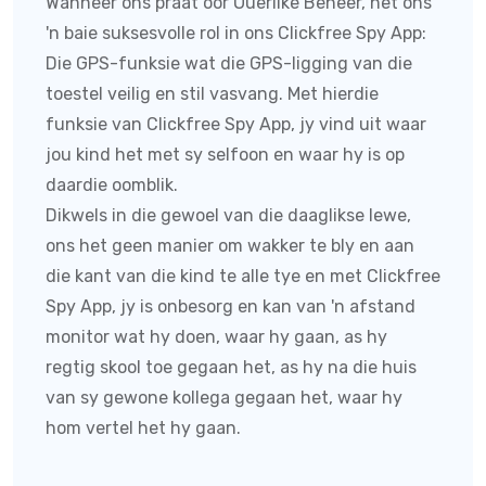
Wanneer ons praat oor Ouerlike Beheer, het ons
'n baie suksesvolle rol in ons Clickfree Spy App:
Die GPS-funksie wat die GPS-ligging van die
toestel veilig en stil vasvang. Met hierdie
funksie van
Clickfree Spy App
, jy vind uit waar
jou kind het met sy selfoon en waar hy is op
daardie oomblik.
Dikwels in die gewoel van die daaglikse lewe,
ons het geen manier om wakker te bly en aan
die kant van die kind te alle tye en met
Clickfree
Spy App
, jy is onbesorg en kan van 'n afstand
monitor wat hy doen, waar hy gaan, as hy
regtig skool toe gegaan het, as hy na die huis
van sy gewone kollega gegaan het, waar hy
hom vertel het hy gaan.