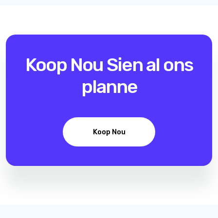
Koop Nou
Sien al ons
planne
Koop Nou