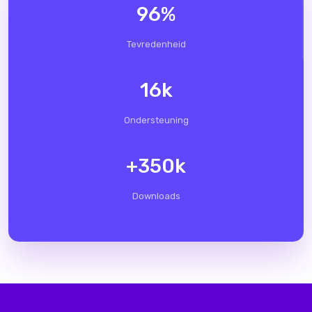
96
%
Tevredenheid
16
k
Ondersteuning
+
350
k
Downloads