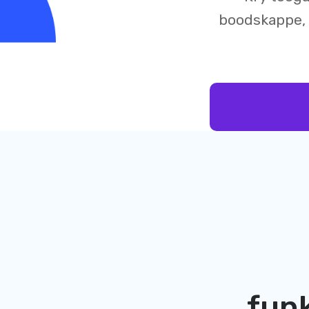
boodskappe, 
fun