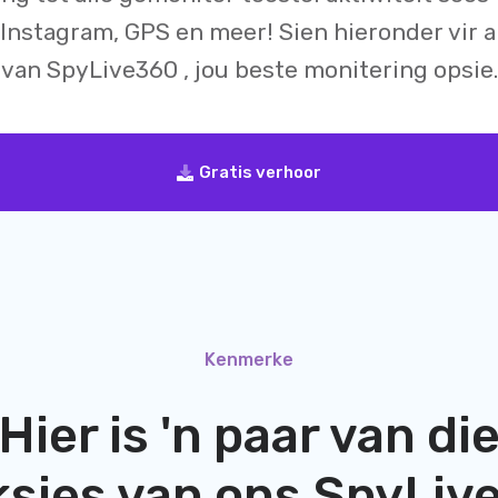
Instagram, GPS en meer! Sien hieronder vir al
van
SpyLive360
, jou beste monitering opsie.
Gratis verhoor
Kenmerke
Hier is 'n paar van di
ksies van ons
SpyLiv