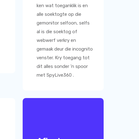
ken wat toeganklik is en
alle soektogte op die
gemonitor selfoon, selfs
al is die soektog of
webwerf verkry en
gemaak deur die incognito
venster. Kry toegang tot
dit alles sonder 'n spoor
met
SpyLive360
.