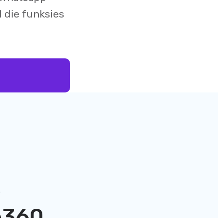
 die funksies
e
e360