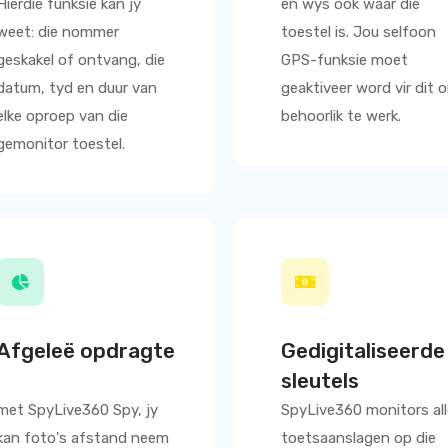
Hierdie funksie kan jy
en wys ook waar die
weet: die nommer
toestel is. Jou selfoon
geskakel of ontvang, die
GPS-funksie moet
datum, tyd en duur van
geaktiveer word vir dit 
elke oproep van die
behoorlik te werk.
gemonitor toestel.
Afgeleë opdragte
Gedigitaliseerde
sleutels
met
SpyLive360
Spy, jy
SpyLive360
monitors al
kan foto's afstand neem
toetsaanslagen op die