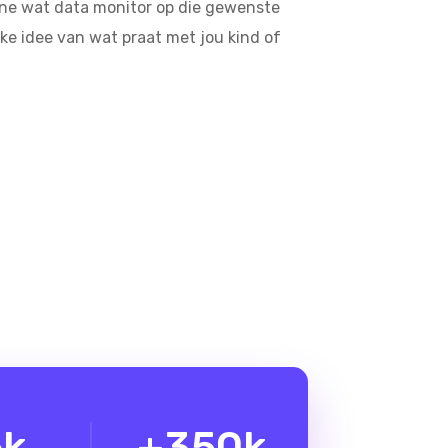
one wat data monitor op die gewenste
like idee van wat praat met jou kind of
6
k
+
350
k