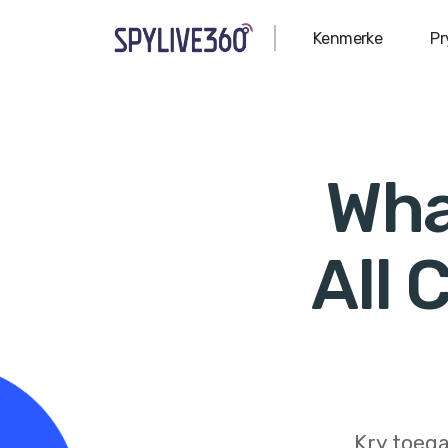
Kenmerke
Pr
Wha
All 
Kry toega