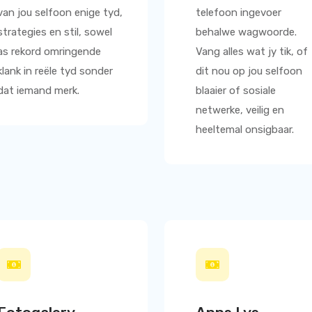
van jou selfoon enige tyd,
telefoon ingevoer
strategies en stil, sowel
behalwe wagwoorde.
as rekord omringende
Vang alles wat jy tik, of
klank in reële tyd sonder
dit nou op jou selfoon
dat iemand merk.
blaaier of sosiale
netwerke, veilig en
heeltemal onsigbaar.