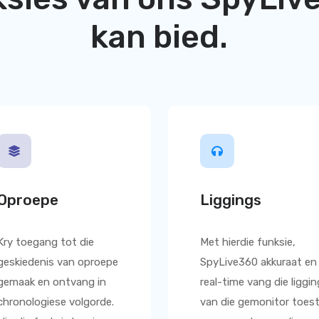
kan bied.
Oproepe
Liggings
Kry toegang tot die
Met hierdie funksie,
geskiedenis van oproepe
SpyLive360
akkuraat en
gemaak en ontvang in
real-time vang die liggin
chronologiese volgorde.
van die gemonitor toest