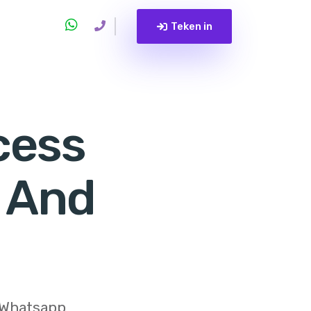
Teken in
cess
s And
s Whatsapp