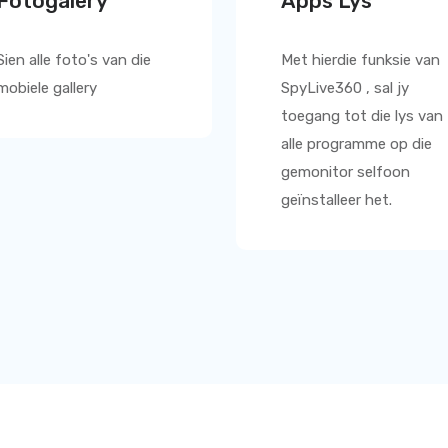
Fotogalery
Apps Lys
Sien alle foto's van die
Met hierdie funksie van
mobiele gallery
SpyLive360
, sal jy
toegang tot die lys van
alle programme op die
gemonitor selfoon
geïnstalleer het.