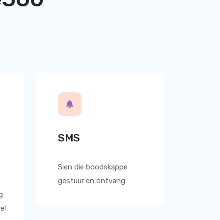
SMS
Sien die boodskappe
gestuur en ontvang
g
el