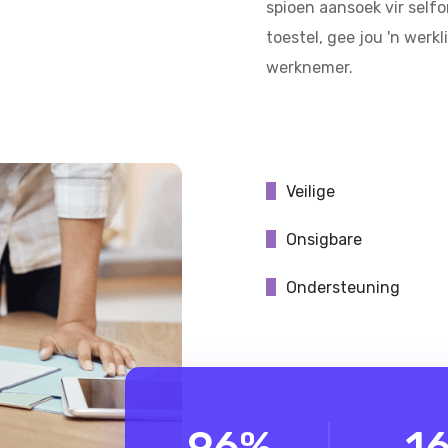
spioen aansoek vir self
toestel, gee jou 'n werk
werknemer.
Veilige
Onsigbare
Ondersteuning
96
%
1