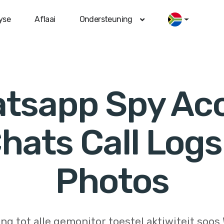
yse
Aflaai
Ondersteuning
tsapp Spy Ac
Chats Call Log
Photos
ng tot alle gemonitor toestel aktiwiteit soo