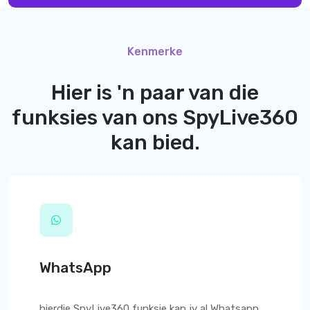
Kenmerke
Hier is 'n paar van die
funksies van ons
SpyLive360
kan bied.
WhatsApp
hierdie
SpyLive360
funksie kan jy al Whatsapp