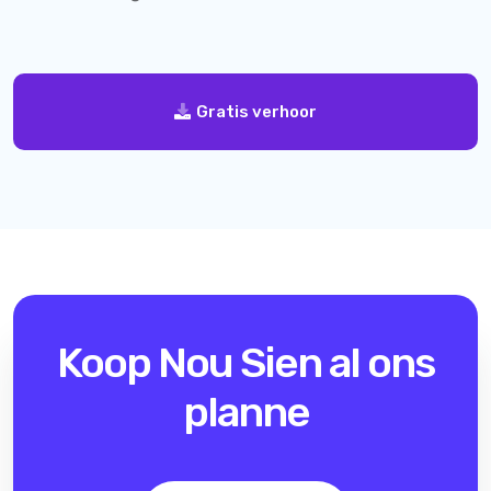
Gratis verhoor
Koop Nou
Sien al ons
planne