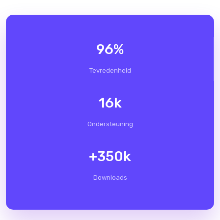
96
%
Tevredenheid
16
k
Ondersteuning
+
350
k
Downloads