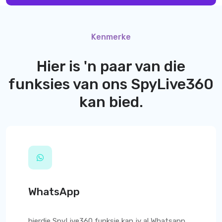
Kenmerke
Hier is 'n paar van die
funksies van ons
SpyLive360
kan bied.
WhatsApp
hierdie
SpyLive360
funksie kan jy al Whatsapp