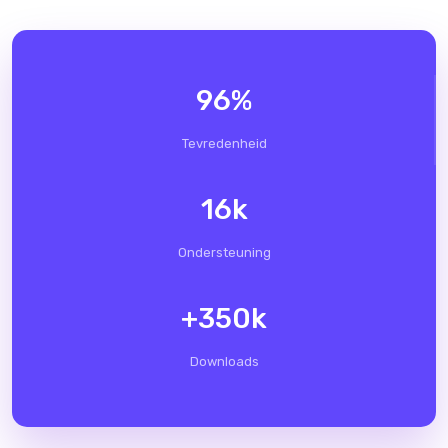
96
%
Tevredenheid
16
k
Ondersteuning
+
350
k
Downloads