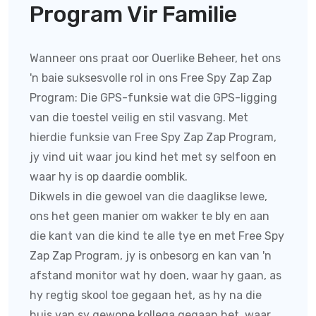
Program Vir Familie
Wanneer ons praat oor Ouerlike Beheer, het ons
'n baie suksesvolle rol in ons Free Spy Zap Zap
Program:
Die GPS-funksie wat die GPS-ligging
van die toestel veilig en stil vasvang. Met
hierdie funksie van
Free Spy Zap Zap Program
,
jy vind uit waar jou kind het met sy selfoon en
waar hy is op daardie oomblik.
Dikwels in die gewoel van die daaglikse lewe,
ons het geen manier om wakker te bly en aan
die kant van die kind te alle tye en met
Free Spy
Zap Zap Program
, jy is onbesorg en kan van 'n
afstand monitor wat hy doen, waar hy gaan, as
hy regtig skool toe gegaan het, as hy na die
huis van sy gewone kollega gegaan het, waar