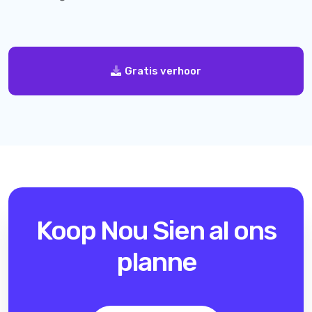
Gratis verhoor
Koop Nou
Sien al ons
planne