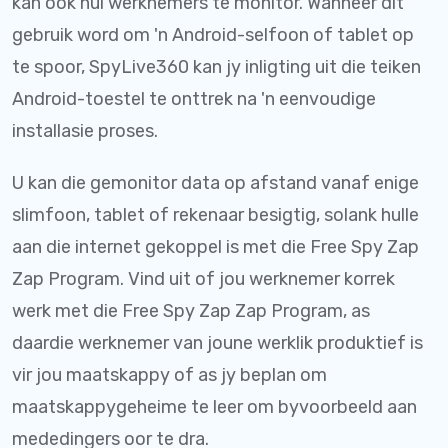
kan ook hul werknemers te monitor. Wanneer dit
gebruik word om 'n Android-selfoon of tablet op
te spoor, SpyLive360 kan jy inligting uit die teiken
Android-toestel te onttrek na 'n eenvoudige
installasie proses.
U kan die gemonitor data op afstand vanaf enige
slimfoon, tablet of rekenaar besigtig, solank hulle
aan die internet gekoppel is met die Free Spy Zap
Zap Program. Vind uit of jou werknemer korrek
werk met die Free Spy Zap Zap Program, as
daardie werknemer van joune werklik produktief is
vir jou maatskappy of as jy beplan om
maatskappygeheime te leer om byvoorbeeld aan
mededingers oor te dra.