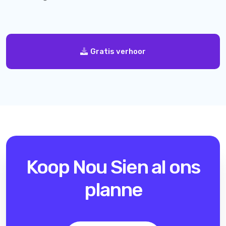
Gratis verhoor
Koop Nou
Sien al ons
planne