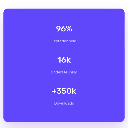
96
%
Tevredenheid
16
k
Ondersteuning
+
350
k
Downloads