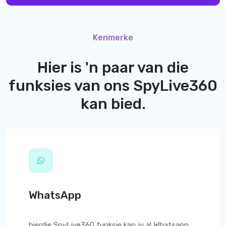
Kenmerke
Hier is 'n paar van die
funksies van ons
SpyLive360
kan bied.
WhatsApp
hierdie
SpyLive360
funksie kan jy al Whatsapp