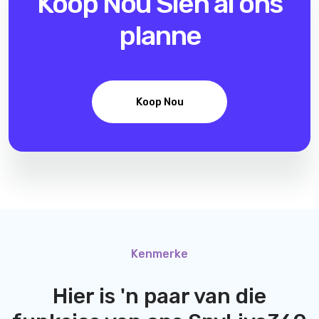
Koop Nou
Sien al ons
planne
Koop Nou
Kenmerke
Hier is 'n paar van die