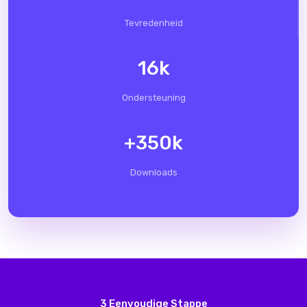
Tevredenheid
16
k
Ondersteuning
+
350
k
Downloads
3 Eenvoudige Stappe